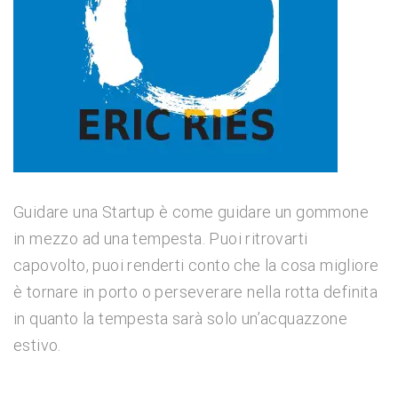
Guidare una Startup è come guidare un gommone
in mezzo ad una tempesta. Puoi ritrovarti
capovolto, puoi renderti conto che la cosa migliore
è tornare in porto o perseverare nella rotta definita
in quanto la tempesta sarà solo un’acquazzone
estivo.