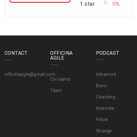
1 star
0%
CONTACT
OFFICINA
PODCAST
AGILE
officinaagile@gmail.com
Advanced
Chi siamo
Basic
Team
Coaching
Interviste
Pillole
Strange