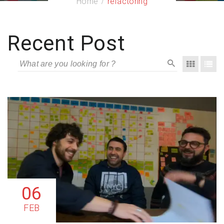
Home
refactoring
Recent Post
06
FEB