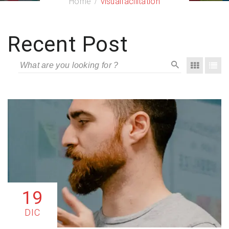
Home
visualfacilitation
Recent Post
19
DIC