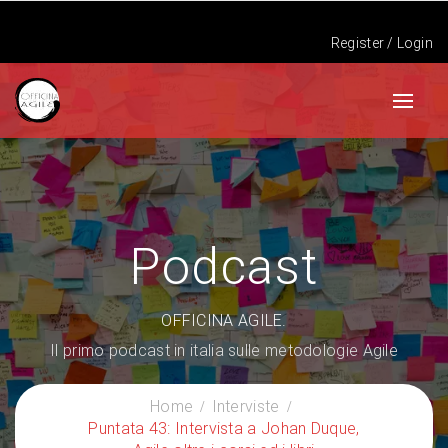
Register
/
Login
Podcast
OFFICINA AGILE.
Il primo podcast in italia sulle metodologie Agile
Home
Interviste
Puntata 43: Intervista a Johan Duque,