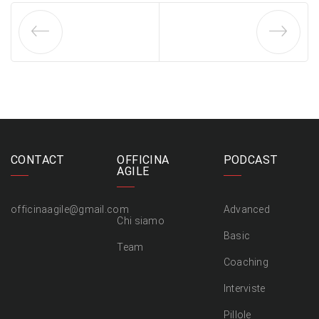
CONTACT
OFFICINA
PODCAST
AGILE
officinaagile@gmail.com
Advanced
Chi siamo
Basic
Team
Coaching
Interviste
Pillole