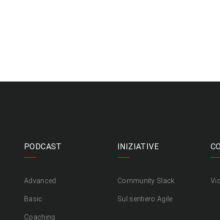
PODCAST
INIZIATIVE
C
Advanced
Community Slack
Vi
Basic
Sul sentiero Agile
Coaching