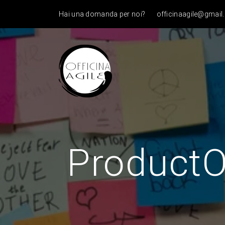
Hai una domanda per noi?
officinaagile@gmai
Product