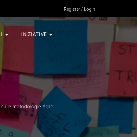
Register
/
Login
I
INIZIATIVE
a sulle metodologie Agile