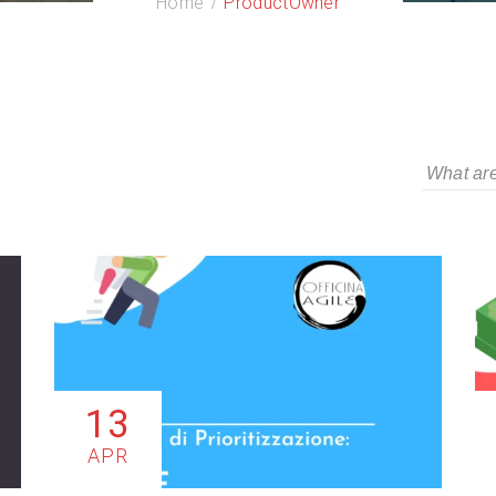
Home
ProductOwner
13
APR