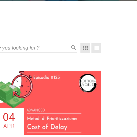
04
APR