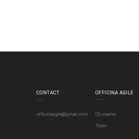
CONTACT
OFFICINA AGILE
officinaagile@gmail.com
Chi siamo
Team