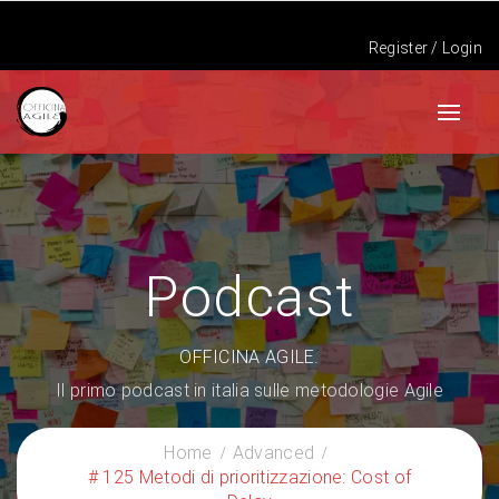
Register
/
Login
Podcast
OFFICINA AGILE.
Il primo podcast in italia sulle metodologie Agile
Home
Advanced
# 125 Metodi di prioritizzazione: Cost of